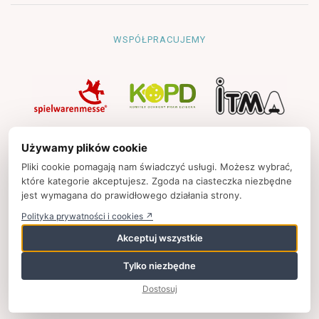
WSPÓŁPRACUJEMY
NAWIGACJA
Używamy plików cookie
Strona główna
Pliki cookie pomagają nam świadczyć usługi. Możesz wybrać,
które kategorie akceptujesz. Zgoda na ciasteczka niezbędne
Polityka prywatności
jest wymagana do prawidłowego działania strony.
Kontakt
Polityka prywatności i cookies ↗
Strony partnerskie
Akceptuj wszystkie
Tylko niezbędne
© 2025
zpkinfo.pl
,
ul. Ku Wiśle 7, 00-707 Warszawa, Polska,
Dostosuj
+48 (22) 50 65 852,
wspolpraca@zpkinfo.pl