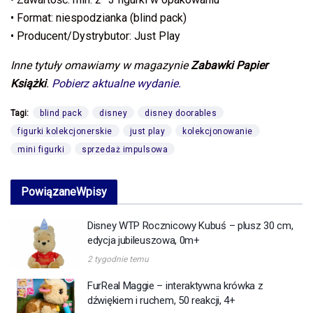
• Format: niespodzianka (blind pack)
• Producent/Dystrybutor: Just Play
Inne tytuły omawiamy w magazynie
Zabawki Papier
Książki
.
Pobierz aktualne wydanie.
Tagi:
blind pack
disney
disney doorables
figurki kolekcjonerskie
just play
kolekcjonowanie
mini figurki
sprzedaż impulsowa
Powiązane
Wpisy
Disney WTP Rocznicowy Kubuś – plusz 30 cm,
edycja jubileuszowa, 0m+
2 tygodnie temu
FurReal Maggie – interaktywna krówka z
dźwiękiem i ruchem, 50 reakcji, 4+