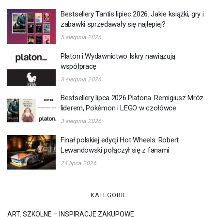
Bestsellery Tantis lipiec 2026. Jakie książki, gry i
zabawki sprzedawały się najlepiej?
5 sierpnia 2026
Platon i Wydawnictwo Iskry nawiązują
współpracę
5 sierpnia 2026
Bestsellery lipca 2026 Platona. Remigiusz Mróz
liderem, Pokémon i LEGO w czołówce
3 sierpnia 2026
Finał polskiej edycji Hot Wheels. Robert
Lewandowski połączył się z fanami
24 lipca 2026
KATEGORIE
ART. SZKOLNE – INSPIRACJE ZAKUPOWE