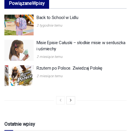
Powiązane
Wpisy
Back to School w Lidlu
2 tygodnie temu
Misie Episie Całuski – słodkie misie w serduszka
i uśmiechy
2 miesiące temu
Rzutem po Polsce. Zwiedzaj Polskę
2 miesiące temu
Ostatnie wpisy