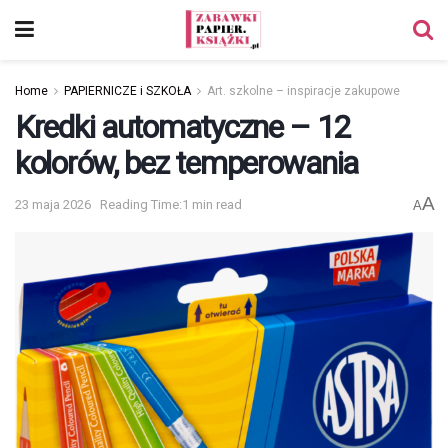
Home
PAPIERNICZE i SZKOŁA
Art. szkolne – inspiracje zakupowe
Kredki automatyczne – 12
kolorów, bez temperowania
A
23 maja 2026
Reading Time:1 min read
A