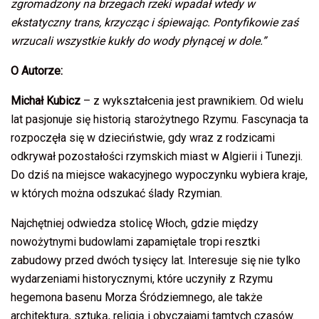
zgromadzony na brzegach rzeki wpadał wtedy w
ekstatyczny trans, krzycząc i śpiewając. Pontyfikowie zaś
wrzucali wszystkie kukły do wody płynącej w dole.”
O Autorze:
Michał Kubicz
– z wykształcenia jest prawnikiem. Od wielu
lat pasjonuje się historią starożytnego Rzymu. Fascynacja ta
rozpoczęła się w dzieciństwie, gdy wraz z rodzicami
odkrywał pozostałości rzymskich miast w Algierii i Tunezji.
Do dziś na miejsce wakacyjnego wypoczynku wybiera kraje,
w których można odszukać ślady Rzymian.
Najchętniej odwiedza stolicę Włoch, gdzie między
nowożytnymi budowlami zapamiętale tropi resztki
zabudowy przed dwóch tysięcy lat. Interesuje się nie tylko
wydarzeniami historycznymi, które uczyniły z Rzymu
hegemona basenu Morza Śródziemnego, ale także
architekturą, sztuką, religią i obyczajami tamtych czasów.