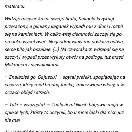
materacu.
Widząc miejsce kaźni swego brata, Kaligula krzyknął
przerażony, a gliniany kaganek wypadł mu z dłoni i rozbił
się na kamieniach. W całkowitej ciemności zaczął się po
omacku wycofywać. Nogi odmawiały mu posłuszeństwa,
serce biło jak oszalałe. (…) Na czworakach wdrapał się na
szczyt i wypadł przez wykuty otwór na podłogę, tuż przed
Makronem i niewolnikami.
–
Znalazłeś go, Gajuszu? – spytał prefekt, spoglądając na
cesarza, który miał brudną tunikę, zmierzwione włosy, a w
oczach obłęd i strach.
– Tak! – wyszeptał. – Znalazłem! Niech bogowie mają w
opiece tych, którzy to uczynili, bo u mnie łaski dla nich już
nie ma!