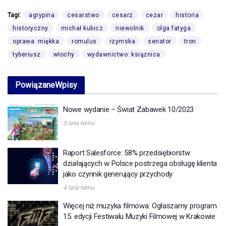
Tagi:
agrypina
cesarstwo
cesarz
cezar
historia
historyczny
michał kubicz
niewolnik
olga fatyga
oprawa: miękka
romulus
rzymska
senator
tron
tyberiusz
włochy
wydawnictwo: książnica
Powiązane
Wpisy
Nowe wydanie – Świat Zabawek 10/2023
3 lata temu
Raport Salesforce: 58% przedsiębiorstw
działających w Polsce postrzega obsługę klienta
jako czynnik generujący przychody
4 lata temu
Więcej niż muzyka filmowa. Ogłaszamy program
15. edycji Festiwalu Muzyki Filmowej w Krakowie