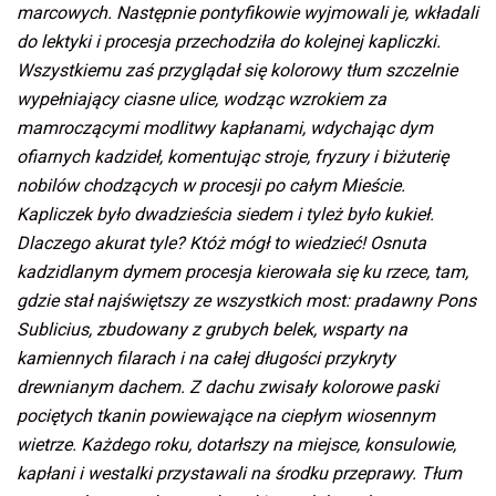
marcowych. Następnie pontyfikowie wyjmowali je, wkładali
do lektyki i procesja przechodziła do kolejnej kapliczki.
Wszystkiemu zaś przyglądał się kolorowy tłum szczelnie
wypełniający ciasne ulice, wodząc wzrokiem za
mamroczącymi modlitwy kapłanami, wdychając dym
ofiarnych kadzideł, komentując stroje, fryzury i biżuterię
nobilów chodzących w procesji po całym Mieście.
Kapliczek było dwadzieścia siedem i tyleż było kukieł.
Dlaczego akurat tyle? Któż mógł to wiedzieć! Osnuta
kadzidlanym dymem procesja kierowała się ku rzece, tam,
gdzie stał najświętszy ze wszystkich most: pradawny Pons
Sublicius, zbudowany z grubych belek, wsparty na
kamiennych filarach i na całej długości przykryty
drewnianym dachem. Z dachu zwisały kolorowe paski
pociętych tkanin powiewające na ciepłym wiosennym
wietrze. Każdego roku, dotarłszy na miejsce, konsulowie,
kapłani i westalki przystawali na środku przeprawy. Tłum