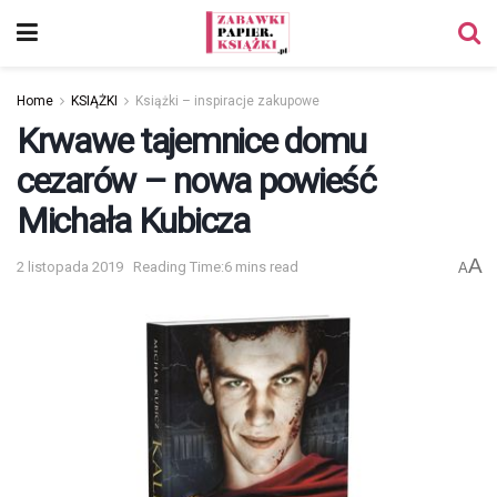
Home
KSIĄŻKI
Książki – inspiracje zakupowe
Krwawe tajemnice domu
cezarów – nowa powieść
Michała Kubicza
A
2 listopada 2019
Reading Time:6 mins read
A