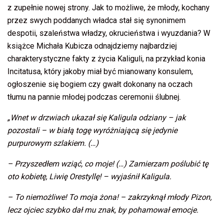
z zupełnie nowej strony. Jak to możliwe, że młody, kochany
przez swych poddanych władca stał się synonimem
despotii, szaleństwa władzy, okrucieństwa i wyuzdania? W
książce Michała Kubicza odnajdziemy najbardziej
charakterystyczne fakty z życia Kaliguli, na przykład konia
Incitatusa, który jakoby miał być mianowany konsulem,
ogłoszenie się bogiem czy gwałt dokonany na oczach
tłumu na pannie młodej podczas ceremonii ślubnej.
„Wnet w drzwiach ukazał się Kaligula odziany – jak
pozostali – w białą togę wyróżniającą się jedynie
purpurowym szlakiem. (…)
– Przyszedłem wziąć, co moje! (…) Zamierzam poślubić tę
oto kobietę, Liwię Orestyllę! – wyjaśnił Kaligula.
– To niemożliwe! To moja żona! – zakrzyknął młody Pizon,
lecz ojciec szybko dał mu znak, by pohamował emocje.