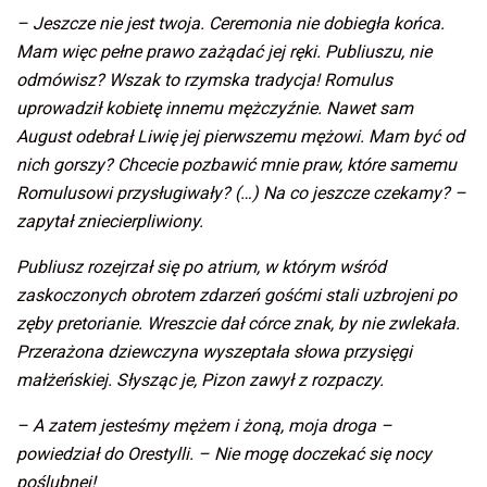
– Jeszcze nie jest twoja. Ceremonia nie dobiegła końca.
Mam więc pełne prawo zażądać jej ręki. Publiuszu, nie
odmówisz? Wszak to rzymska tradycja! Romulus
uprowadził kobietę innemu mężczyźnie. Nawet sam
August odebrał Liwię jej pierwszemu mężowi. Mam być od
nich gorszy? Chcecie pozbawić mnie praw, które samemu
Romulusowi przysługiwały? (…) Na co jeszcze czekamy? –
zapytał zniecierpliwiony.
Publiusz rozejrzał się po atrium, w którym wśród
zaskoczonych obrotem zdarzeń gośćmi stali uzbrojeni po
zęby pretorianie. Wreszcie dał córce znak, by nie zwlekała.
Przerażona dziewczyna wyszeptała słowa przysięgi
małżeńskiej. Słysząc je, Pizon zawył z rozpaczy.
– A zatem jesteśmy mężem i żoną, moja droga –
powiedział do Orestylli. – Nie mogę doczekać się nocy
poślubnej!