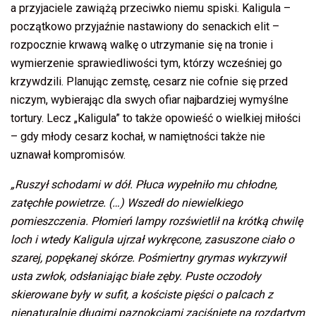
a przyjaciele zawiążą przeciwko niemu spiski. Kaligula –
początkowo przyjaźnie nastawiony do senackich elit –
rozpocznie krwawą walkę o utrzymanie się na tronie i
wymierzenie sprawiedliwości tym, którzy wcześniej go
krzywdzili. Planując zemstę, cesarz nie cofnie się przed
niczym, wybierając dla swych ofiar najbardziej wymyślne
tortury. Lecz „Kaligula” to także opowieść o wielkiej miłości
– gdy młody cesarz kochał, w namiętności także nie
uznawał kompromisów.
„Ruszył schodami w dół. Płuca wypełniło mu chłodne,
zatęchłe powietrze. (…) Wszedł do niewielkiego
pomieszczenia. Płomień lampy rozświetlił na krótką chwilę
loch i wtedy Kaligula ujrzał wykręcone, zasuszone ciało o
szarej, popękanej skórze. Pośmiertny grymas wykrzywił
usta zwłok, odsłaniając białe zęby. Puste oczodoły
skierowane były w sufit, a kościste pięści o palcach z
nienaturalnie długimi paznokciami zaciśnięte na rozdartym