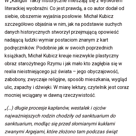
W „Kaliguli” fakty historyczne mieszają się z wytworem
literackiej wyobraźni. Co jest prawdą, a co autor dodał od
siebie, obszernie wyjaśnia posłowie. Michał Kubicz
szczegółowo objaśnia w nim, jak na podstawie suchych
danych historycznych stworzył przejmującą opowieść
nadającą ludzki wymiar postaciom znanym z kart
podręczników. Podobnie jak w swoich poprzednich
książkach, Michał Kubicz kreuje niezwykle plastyczny
obraz starożytnego Rzymu i jak mało kto zagłębia się w
realia nieistniejącego już świata – jego obyczajowość,
zabobony, zwyczaje religijne, sposób mieszkania, wygląd
ulic, zapachy i dźwięki. W miarę lektury, czytelnik jest coraz
mocniej wciągany w dawną rzeczywistość.
„(…) długie procesje kapłanów, westalek i ojców
najważniejszych rodzin chodziły od sanktuarium do
sanktuarium, modląc się przed słomianymi kukłami
zwanymi Argejami, które złożono tam podczas świąt