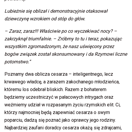
Lubieżnie się oblizał i demonstracyjnie otaksował
dziewczynę wzrokiem od stóp do głów.
– Zaraz, zaraz!!! Właściwie po co wyczekiwać nocy? –
zakrzyknął triumfalnie. – Zróbmy to tu i teraz, pokazując
wszystkim zgromadzonym, że nasz uświęcony przez
bogów związek został skonsumowany i da Rzymowi liczne
potomstwo.”
Poznamy dwa oblicza cesarza – inteligentnego, lecz
krwawego władcę, a zarazem zakochanego młodzieńca,
któremu los odebrał bliskich. Razem z bohaterem
będziemy uczestniczyć w pałacowych intrygach oraz
weźmiemy udział w rozpasanym życiu rzymskich elit. Ci,
którzy najmocniej będą zapewniać cesarza o swym
poparciu, dadzą się poznać jako oprawcy jego rodziny.
Najbardziej zaufani doradcy cesarza okażą się zdrajcami,