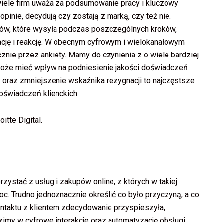
 wiele firm uważa za podsumowanie pracy i kluczowy
pinie, decydują czy zostają z marką, czy też nie.
ałów, które wysyła podczas poszczególnych kroków,
cję i reakcję. W obecnym cyfrowym i wielokanałowym
znie przez ankiety. Mamy do czynienia z o wiele bardziej
może mieć wpływ na podniesienie jakości doświadczeń
 oraz zmniejszenie wskaźnika rezygnacji to najczęstsze
doświadczeń klienckich
itte Digital.
zystać z usług i zakupów online, z których w takiej
roc. Trudno jednoznacznie określić co było przyczyną, a co
 kontaktu z klientem zdecydowanie przyspieszyła,
imy w cyfrowe interakcje oraz automatyzację obsługi