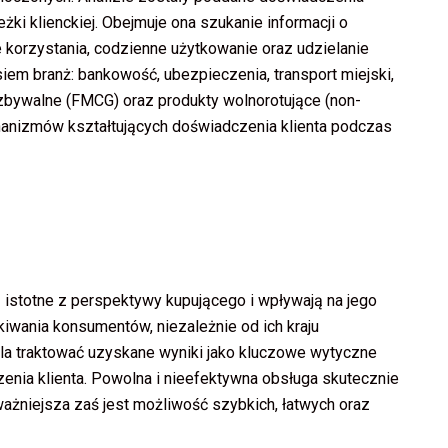
ki klienckiej. Obejmuje ona szukanie informacji o
e korzystania, codzienne użytkowanie oraz udzielanie
siem branż: bankowość, ubezpieczenia, transport miejski,
zbywalne (FMCG) oraz produkty wolnorotujące (non-
anizmów kształtujących doświadczenia klienta podczas
ą istotne z perspektywy kupującego i wpływają na jego
kiwania konsumentów, niezależnie od ich kraju
ala traktować uzyskane wyniki jako kluczowe wytyczne
enia klienta. Powolna i nieefektywna obsługa skutecznie
ażniejsza zaś jest możliwość szybkich, łatwych oraz