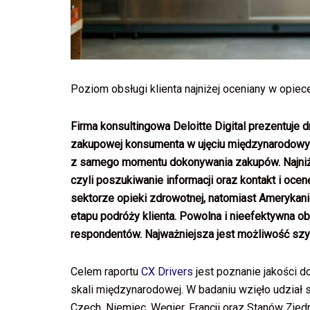
Poziom obsługi klienta najniżej oceniany w opie
Firma konsultingowa Deloitte Digital prezentuje 
zakupowej konsumenta w ujęciu międzynarodowym. 
z samego momentu dokonywania zakupów. Najniżej
czyli poszukiwanie informacji oraz kontakt i oc
sektorze opieki zdrowotnej, natomiast Amerykan
etapu podróży klienta. Powolna i nieefektywna o
respondentów. Najważniejsza jest możliwość szy
Celem raportu
CX Drivers
jest poznanie jakości d
skali międzynarodowej. W badaniu wzięło udział 
Czech, Niemiec, Węgier, Francji oraz Stanów Zje