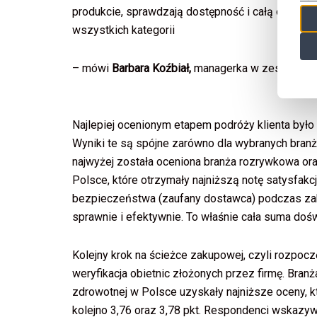
produkcie, sprawdzają dostępność i całą ofertę.
wszystkich kategorii
– mówi
Barbara Koźbiał,
managerka w zespole Digit
Najlepiej ocenionym etapem podróży klienta było 
Wyniki te są spójne zarówno dla wybranych branż, 
najwyżej została oceniona branża rozrywkowa or
Polsce, które otrzymały najniższą notę satysfakcj
bezpieczeństwa (zaufany dostawca) podczas zak
sprawnie i efektywnie. To właśnie cała suma dośw
Kolejny krok na ścieżce zakupowej, czyli rozpocz
weryfikacja obietnic złożonych przez firmę. Bran
zdrowotnej w Polsce uzyskały najniższe oceny, k
kolejno 3,76 oraz 3,78 pkt. Respondenci wskazywa