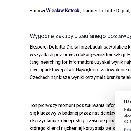
– mówi
Wiesław Kotecki
, Partner Deloitte Digita
Wygodne zakupy u zaufanego dostawc
Eksperci Deloitte Digital przebadali satysfakcję k
wszystkich poziomach dokonywania transakcji. Pi
(ang. searching for information) uzyskał wynik na
pięciopunktowej skali. Największe zadowolenie n
Czechach najniższe wyniki otrzymała branża tele
Uż
Ten pierwszy moment poszukiwania informacji zy
Pli
się kluczowy w badanej przez nas ścieżce klient
akc
skorzystaniu z danej usługi i zakupie produktu. Co
dzia
którego klienci najchętniej korzystają ze smartf
Poli