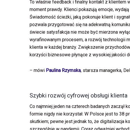
To właśnie feedback i finalny kontakt z klientem
moment prawdy. Klienci pokazują emocje, wydają o
Świadomość ścieżki, jaką pokonuje klient i sygn
pozwala przygotować się na adekwatną komunika
świecie satysfakcja nie może być mierzona wyłąc
wyrafinowanym procesem, a rozwój technologii 
klienta w każdej branży. Zwiększenie przychodów
korzyści biznesowe płynące z wysokiej jakości 
– mówi
Paulina Rzymska
, starsza managerka, Delo
Szybki rozwój cyfrowej obsługi klienta
Co najmniej jeden na czterech badanych zaczął kor
formie nigdy nie korzystał. W Polsce jest to 38 p
skutkiem; pewne jest jednak to, że digitalizacja
szczególnie w pandemii. Coraz odważniej wchodz