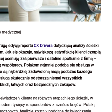
ce medycznej
drugą edycję raportu
CX Drivers
dotyczącą analizy ścieżki
Jak się okazuje, największą satysfakcję klienci czerpią
 oceniają zaś pierwsze i ostatnie spotkanie z firmą –
enę współpracy. Polakom najmniej podoba się obsługa w
ie są najbardziej zadowoloną nacją podczas każdego
bsługa skutecznie odstrasza niemal wszystkich
bkich, łatwych oraz bezpiecznych zakupów.
oświadczeń klienta na różnych etapach jego ścieżki, w
siedem tysięcy respondentów z sześciu krajów: Polski,
dnoczonych. Analizie zostały poddane doświadczenia