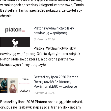
w rankingach sprzedaży księgarni internetowej Tantis.
Bestsellery Tantis lipiec 2026 pokazują, że czytelnicy
chętnie...
Platon i Wydawnictwo Iskry
nawiązują współpracę
5 sierpnia 2026
Platon i Wydawnictwo Iskry
nawiązują współpracę. Oferta dystrybutora książek
Platon stale się poszerza, a do grona partnerów
biznesowych firmy dołączyło...
Bestsellery lipca 2026 Platona.
Remigiusz Mróz liderem,
Pokémon i LEGO w czołówce
3 sierpnia 2026
Bestsellery lipca 2026 Platona pokazują, jakie książki,
gry, puzzle i zabawki najczęściej trafiały do księgarń