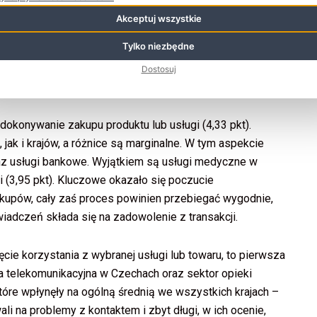
 Widoczne jest rosnące znaczenie tego etapu wśród
Akceptuj wszystkie
Tylko niezbędne
al Strategy, Deloitte Digital.
Dostosuj
dokonywanie zakupu produktu lub usługi (4,33 pkt).
jak i krajów, a różnice są marginalne. W tym aspekcie
az usługi bankowe. Wyjątkiem są usługi medyczne w
i (3,95 pkt). Kluczowe okazało się poczucie
upów, cały zaś proces powinien przebiegać wygodnie,
iadczeń składa się na zadowolenie z transakcji.
ęcie korzystania z wybranej usługi lub towaru, to pierwsza
ża telekomunikacyjna w Czechach oraz sektor opieki
tóre wpłynęły na ogólną średnią we wszystkich krajach –
li na problemy z kontaktem i zbyt długi, w ich ocenie,