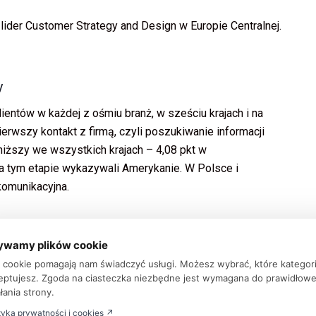
l, lider Customer Strategy and Design w Europie Centralnej.
y
lientów w każdej z ośmiu branż, w sześciu krajach i na
erwszy kontakt z firmą, czyli poszukiwanie informacji
jniższy we wszystkich krajach – 4,08 pkt w
a tym etapie wykazywali Amerykanie. W Polsce i
komunikacyjna.
ywamy plików cookie
skał na znaczeniu szczególnie podczas pandemii i stał
ki cookie pomagają nam świadczyć usługi. Możesz wybrać, które kategor
a. Często już w tym momencie zapada decyzja o
eptujesz. Zgoda na ciasteczka niezbędne jest wymagana do prawidłow
 istotne, jest to najbardziej zdigitalizowany etap, podczas
łania strony.
onów. Porównują ceny, szukają dodatkowych informacji o
tyka prywatności i cookies ↗