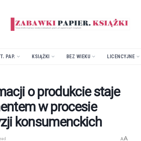
T. PAP.
KSIĄŻKI
BEZ WIEKU
LICENCYJNE
acji o produkcie staje
entem w procesie
zji konsumenckich
A
read
A