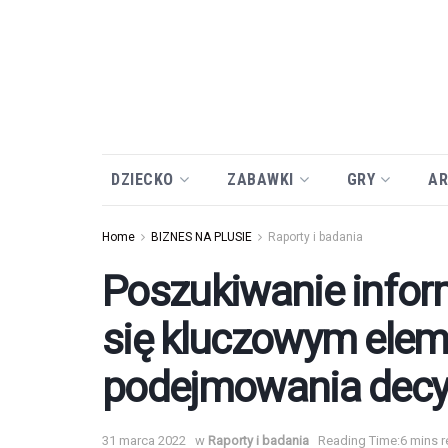
DZIECKO
ZABAWKI
GRY
AR
Home
BIZNES NA PLUSIE
Raporty i badania
Poszukiwanie inform
się kluczowym elem
podejmowania decy
31 marca 2022
w
Raporty i badania
Reading Time:6 mins 