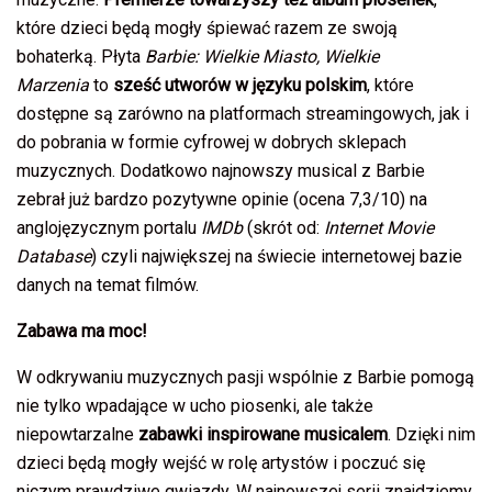
które dzieci będą mogły śpiewać razem ze swoją
bohaterką. Płyta
Barbie: Wielkie Miasto, Wielkie
Marzenia
to
sześć utworów w języku polskim
, które
dostępne są zarówno na platformach streamingowych, jak i
do pobrania w formie cyfrowej w dobrych sklepach
muzycznych. Dodatkowo najnowszy musical z Barbie
zebrał już bardzo pozytywne opinie (ocena 7,3/10) na
anglojęzycznym portalu
IMDb
(skrót od:
Internet Movie
Database
) czyli największej na świecie internetowej bazie
danych na temat filmów.
Zabawa ma moc!
W odkrywaniu muzycznych pasji wspólnie z Barbie pomogą
nie tylko wpadające w ucho piosenki, ale także
niepowtarzalne
zabawki inspirowane musicalem
. Dzięki nim
dzieci będą mogły wejść w rolę artystów i poczuć się
niczym prawdziwe gwiazdy. W najnowszej serii znajdziemy