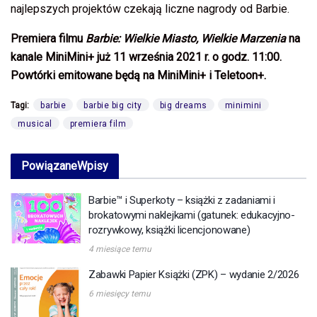
najlepszych projektów czekają liczne nagrody od Barbie.
Premiera filmu
Barbie: Wielkie Miasto, Wielkie Marzenia
na
kanale MiniMini+ już 11 września 2021 r. o godz. 11:00.
Powtórki emitowane będą na MiniMini+ i Teletoon+.
Tagi:
barbie
barbie big city
big dreams
minimini
musical
premiera film
Powiązane
Wpisy
Barbie™ i Superkoty – książki z zadaniami i
brokatowymi naklejkami (gatunek: edukacyjno-
rozrywkowy, książki licencjonowane)
4 miesiące temu
Zabawki Papier Książki (ZPK) – wydanie 2/2026
6 miesięcy temu