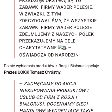
PRZEDSIĘBIORSTWA, SĄ TO
ZABAWKI FIRMY WADER POLESIE.
W ZWIĄZKU Z TYM
ZDECYDOWALIŚMY, ŻE:WSZYSTKIE
ZABAWKI FIRMY WADER POLESIE
ZDEJMUJEMY Z NASZYCH PÓŁEK I
PRZEKAZUJEMY NA CELE
CHARYTATYWNE
–
OŚWIADCZA OD NARODZIN
Do nie wybierania produktów z Rosji i Białorusi apeluje
Prezes UOKiK Tomasz Chróstny
:
–
ZACHĘCAMY DO AKCJI
NIEKUPOWANIA PRODUKTÓW I
USŁUG OD FIRM Z ROSJI I
BIAŁORUSI. DOCENIAMY SIECI
HANDLOWE WYCOFUJĄCE TAKIE