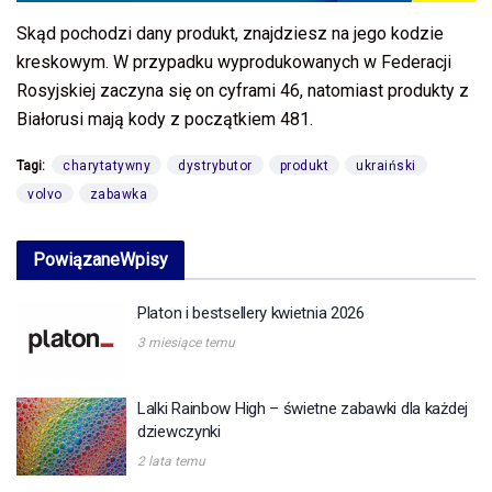
Skąd pochodzi dany produkt, znajdziesz na jego kodzie
kreskowym. W przypadku wyprodukowanych w Federacji
Rosyjskiej zaczyna się on cyframi 46, natomiast produkty z
Białorusi mają kody z początkiem 481.
Tagi:
charytatywny
dystrybutor
produkt
ukraiński
volvo
zabawka
Powiązane
Wpisy
Platon i bestsellery kwietnia 2026
3 miesiące temu
Lalki Rainbow High – świetne zabawki dla każdej
dziewczynki
2 lata temu