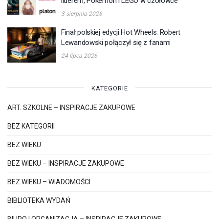
liderem, Pokémon i LEGO w czołówce
3 sierpnia 2026
Finał polskiej edycji Hot Wheels. Robert
Lewandowski połączył się z fanami
24 lipca 2026
KATEGORIE
ART. SZKOLNE – INSPIRACJE ZAKUPOWE
BEZ KATEGORII
BEZ WIEKU
BEZ WIEKU – INSPIRACJE ZAKUPOWE
BEZ WIEKU – WIADOMOŚCI
BIBLIOTEKA WYDAŃ
BIURO I ORGANIZACJA – INSPIRACJE ZAKUPOWE