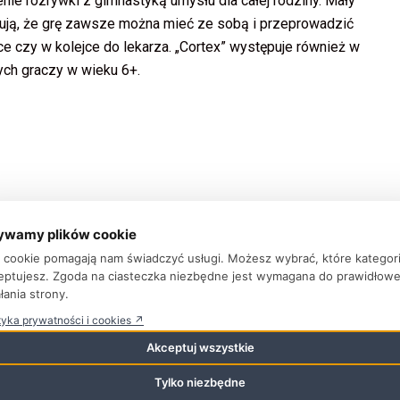
zenie rozrywki z gimnastyką umysłu dla całej rodziny. Mały
ują, że grę zawsze można mieć ze sobą i przeprowadzić
e czy w kolejce do lekarza. „Cortex” występuje również w
ych graczy w wieku 6+.
ywamy plików cookie
ki cookie pomagają nam świadczyć usługi. Możesz wybrać, które kategor
eptujesz. Zgoda na ciasteczka niezbędne jest wymagana do prawidłow
łania strony.
tyka prywatności i cookies ↗
Akceptuj wszystkie
Tylko niezbędne