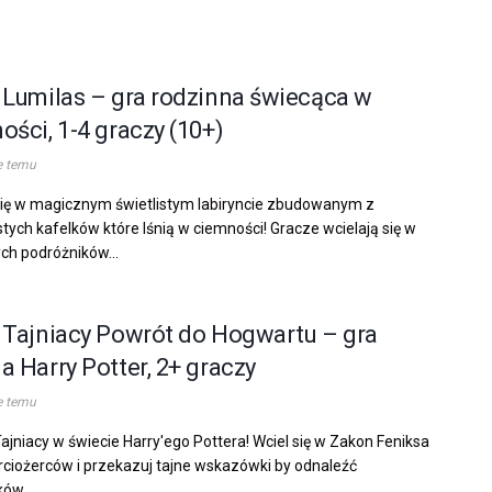
 Lumilas – gra rodzinna świecąca w
ości, 1-4 graczy (10+)
e temu
ię w magicznym świetlistym labiryncie zbudowanym z
stych kafelków które lśnią w ciemności! Gracze wcielają się w
h podróżników...
 Tajniacy Powrót do Hogwartu – gra
a Harry Potter, 2+ graczy
e temu
Tajniacy w świecie Harry'ego Pottera! Wciel się w Zakon Feniksa
rciożerców i przekazuj tajne wskazówki by odnaleźć
ów...