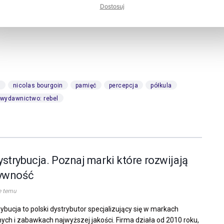
Dostosuj
g
nicolas bourgoin
pamięć
percepcja
półkula
wydawnictwo: rebel
strybucja. Poznaj marki które rozwijają
ywność
e temu
ybucja to polski dystrybutor specjalizujący się w markach
ych i zabawkach najwyższej jakości. Firma działa od 2010 roku,