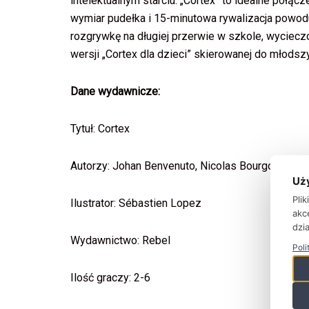
intelektualnym starciu. „Cortex” to idealne połąc
wymiar pudełka i 15-minutowa rywalizacja powod
rozgrywkę na długiej przerwie w szkole, wycieczc
wersji „Cortex dla dzieci” skierowanej do młodsz
Dane wydawnicze:
Tytuł: Cortex
Autorzy: Johan Benvenuto, Nicolas Bourgoin
Uż
Pli
Ilustrator: Sébastien Lopez
akc
dzia
Wydawnictwo: Rebel
Poli
Ilość graczy: 2-6