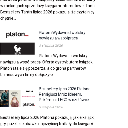
w rankingach sprzedaży księgarni internetowej Tantis.
Bestsellery Tantis lipiec 2026 pokazują, że czytelnicy
chętnie...
Platon i Wydawnictwo Iskry
nawiązują współpracę
5 sierpnia 2026
Platon i Wydawnictwo Iskry
nawiązują współpracę. Oferta dystrybutora książek
Platon stale się poszerza, a do grona partnerów
biznesowych firmy dołączyło...
Bestsellery lipca 2026 Platona.
Remigiusz Mróz liderem,
Pokémon i LEGO w czołówce
3 sierpnia 2026
Bestsellery lipca 2026 Platona pokazują, jakie książki,
gry, puzzle i zabawki najczęściej trafiały do księgarń