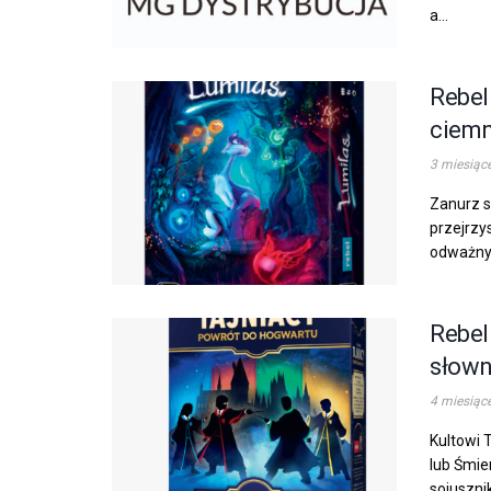
a...
Rebel
ciemn
3 miesiąc
Zanurz s
przejrzy
odważnyc
Rebel
słown
4 miesiąc
Kultowi 
lub Śmie
sojusznik