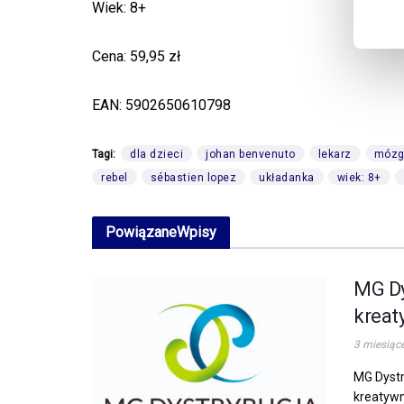
Wiek: 8+
Cena: 59,95 zł
EAN: 5902650610798
Tagi:
dla dzieci
johan benvenuto
lekarz
móz
rebel
sébastien lopez
układanka
wiek: 8+
Powiązane
Wpisy
MG Dy
kreat
3 miesiąc
MG Dystr
kreatywn