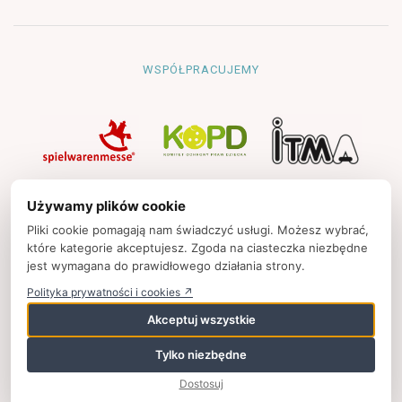
WSPÓŁPRACUJEMY
NAWIGACJA
Używamy plików cookie
Strona główna
Pliki cookie pomagają nam świadczyć usługi. Możesz wybrać,
które kategorie akceptujesz. Zgoda na ciasteczka niezbędne
Polityka prywatności
jest wymagana do prawidłowego działania strony.
Kontakt
Polityka prywatności i cookies ↗
Strony partnerskie
Akceptuj wszystkie
Tylko niezbędne
© 2025
zpkinfo.pl
,
ul. Ku Wiśle 7, 00-707 Warszawa, Polska,
Dostosuj
+48 (22) 50 65 852,
wspolpraca@zpkinfo.pl