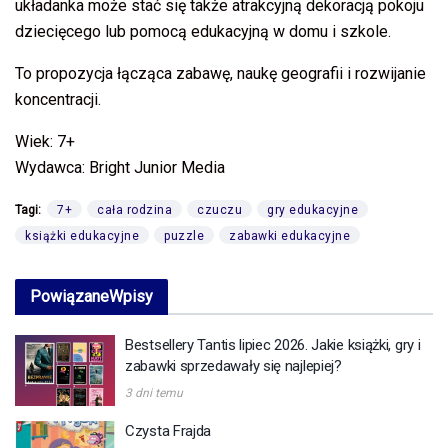
układanka może stać się także atrakcyjną dekoracją pokoju
dziecięcego lub pomocą edukacyjną w domu i szkole.
To propozycja łącząca zabawę, naukę geografii i rozwijanie
koncentracji.
Wiek: 7+
Wydawca: Bright Junior Media
Tagi:
7+
cała rodzina
czuczu
gry edukacyjne
książki edukacyjne
puzzle
zabawki edukacyjne
Powiązane
Wpisy
Bestsellery Tantis lipiec 2026. Jakie książki, gry i
zabawki sprzedawały się najlepiej?
3 dni temu
Czysta Frajda